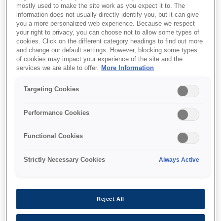
mostly used to make the site work as you expect it to. The
information does not usually directly identify you, but it can give
you a more personalized web experience. Because we respect
your right to privacy, you can choose not to allow some types of
cookies. Click on the different category headings to find out more
and change our default settings. However, blocking some types
of cookies may impact your experience of the site and the
SKU
:
C32C892012
services we are able to offer.
More Information
Epson Discproducer™
Targeting Cookies
CD/DVD/BD drive for PP-
Performance Cookies
100II/PP-100III (Pioneer
BDE-PR1EP2)
Functional Cookies
Best of breed DVD drive for publishing
Strictly Necessary Cookies
Always Active
and storage professionals
Lowest error rate on CD&DVD
Reject All
Outstanding reliable