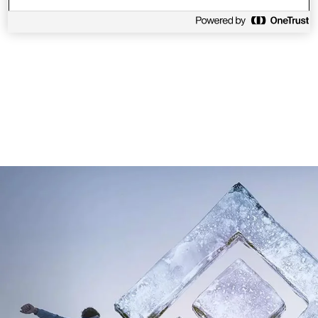
Чернила
1
/
7