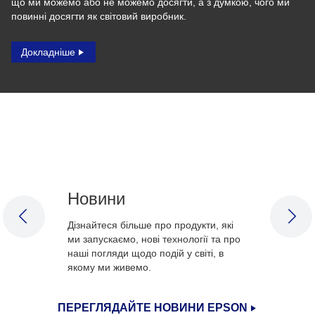
що ми можемо або не можемо досягти, а з думкою, чого ми
повинні досягти як світовий виробник.
Докладніше
Новини
PREVIOUS SLIDE
NEX
Дізнайтеся більше про продукти, які
ми запускаємо, нові технології та про
наші погляди щодо подій у світі, в
якому ми живемо.
ПЕРЕГЛЯДАЙТЕ НОВИНИ EPSON