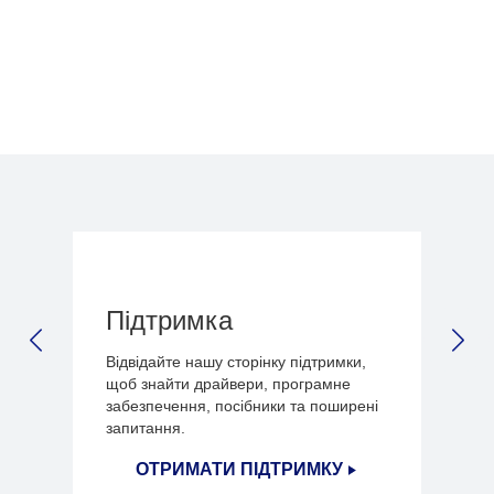
1
/
3
Підтримка
PREVIOUS SLIDE
NEX
Відвідайте нашу сторінку підтримки,
щоб знайти драйвери, програмне
забезпечення, посібники та поширені
запитання.
ОТРИМАТИ ПІДТРИМКУ