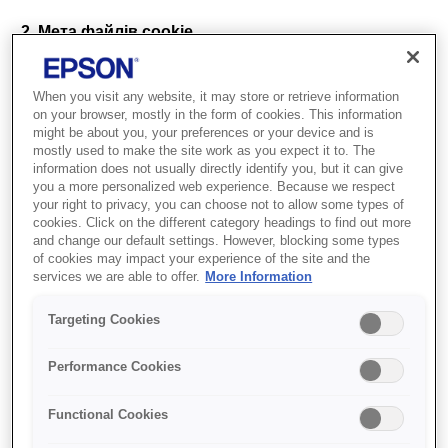
2. Мета файлів cookie
Ми використовуємо файли cookie, щоб зробити вашу
взаємодію з нашим вебсайтом більш ефективною та
When you visit any website, it may store or retrieve information
on your browser, mostly in the form of cookies. This information
приємною. Файли cookie допомагають нам:
might be about you, your preferences or your device and is
mostly used to make the site work as you expect it to. The
• зрозуміти та покращити способи використання
information does not usually directly identify you, but it can give
відвідувачами нашого вебсайту;
you a more personalized web experience. Because we respect
your right to privacy, you can choose not to allow some types of
• забезпечувати персоналізований досвід,
cookies. Click on the different category headings to find out more
and change our default settings. However, blocking some types
запам’ятовуючи ваші вподобання;
of cookies may impact your experience of the site and the
services we are able to offer.
More Information
• пропонувати відповідні рекламні оголошення та
покращувати ваш вебсеанс.
Targeting Cookies
3. Як ми використовуємо файли cookie
Performance Cookies
Наші файли cookie використовуються в різних цілях,
зокрема:
Functional Cookies