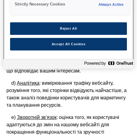
a)
Підтримка входу
: запам’ятовування облікових
Strictly Necessary Cookies
Always Active
даних для входу та встановлення вашої особи, коли
ви повертаєтеся на наш вебсайт.
b)
Персоналізація
: збереження вподобань щодо
Reject All
перегляду вебсторінок (наприклад, мови, розміру
тексту, макета сторінки або параметрів кольору) для
Accept All Cookies
ще більшої зручності користування.
c)
Реклама
: збір даних для відображення реклами,
що відповідає вашим інтересам.
d)
Аналітика
: вимірювання трафіку вебсайту,
розуміння того, які сторінки відвідують найчастіше, а
також аналіз поведінки користувачів для маркетингу
та планування ресурсів.
e)
Зворотній зв'язок
: оцінка того, як користувачі
адаптуються до змін на нашому вебсайті для
покращення функціональності та зручності