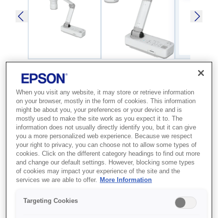
SKU
:
V12H758040
When you visit any website, it may store or retrieve information
on your browser, mostly in the form of cookies. This information
Visualiser - ELPDC21 -
might be about you, your preferences or your device and is
mostly used to make the site work as you expect it to. The
Desktop type
information does not usually directly identify you, but it can give
you a more personalized web experience. Because we respect
Документ-камера з розширеними
your right to privacy, you can choose not to allow some types of
cookies. Click on the different category headings to find out more
можливостями для використання з
and change our default settings. However, blocking some types
of cookies may impact your experience of the site and the
проекторами Epson для навчальних
services we are able to offer.
More Information
закладів, що має як оптичне, так і
цифрове масштабування для чіткого
Targeting Cookies
збільшення зображення і