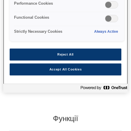
Performance Cookies
покращення якості навчання в класі
Functional Cookies
Високоякісні зображення
Розширені функціональні можливості
Strictly Necessary Cookies
Always Active
12x optical plus 10x digital zoom
Reject All
Accept All Cookies
Де купити
Функції