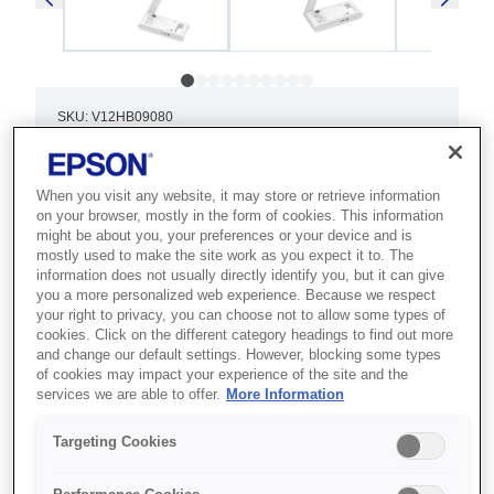
SKU
:
V12HB09080
Visualiser - ELPDC30 -
Desktop type
When you visit any website, it may store or retrieve information
on your browser, mostly in the form of cookies. This information
might be about you, your preferences or your device and is
Трансформуйте навчання за
mostly used to make the site work as you expect it to. The
допомогою бездротової документ-
information does not usually directly identify you, but it can give
you a more personalized web experience. Because we respect
камери UHD з роздільною здатністю
your right to privacy, you can choose not to allow some types of
cookies. Click on the different category headings to find out more
4K ELPDC30 — покращте
and change our default settings. However, blocking some types
креативність, комунікацію та
of cookies may impact your experience of the site and the
services we are able to offer.
More Information
можливості підключення.
Targeting Cookies
4K UHD visualiser
Камера на 13 мегапікселів