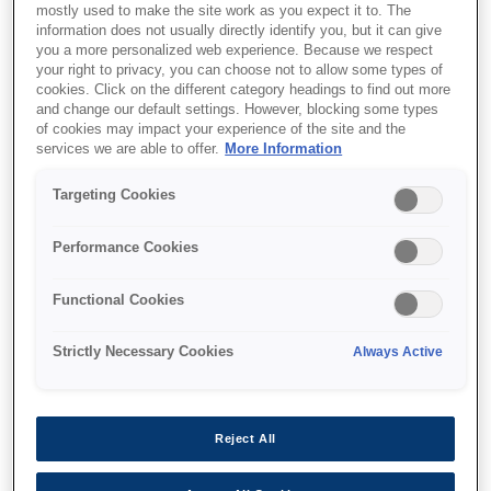
mostly used to make the site work as you expect it to. The
information does not usually directly identify you, but it can give
you a more personalized web experience. Because we respect
your right to privacy, you can choose not to allow some types of
cookies. Click on the different category headings to find out more
and change our default settings. However, blocking some types
of cookies may impact your experience of the site and the
SKU
:
C13T741100
services we are able to offer.
More Information
UltraChrome DS Black
Targeting Cookies
T741100 (1Lx6packs)
Performance Cookies
Functional Cookies
Strictly Necessary Cookies
Always Active
Де купити
Reject All