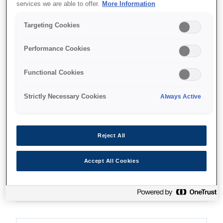
services we are able to offer.
More Information
Targeting Cookies
Find support
Performance Cookies
Functional Cookies
Strictly Necessary Cookies
Always Active
Функції
Reject All
High productivity
Accept All Cookies
Improve efficiency and lower costs