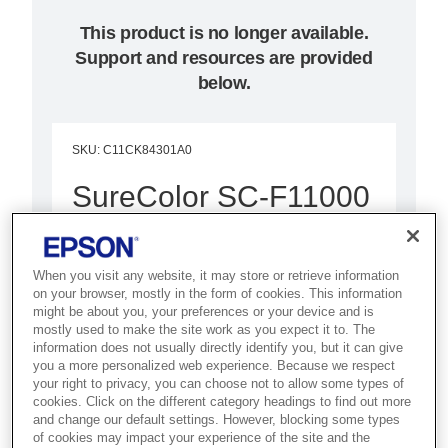
This product is no longer available.
Support and resources are provided
below.
SKU
:
C11CK84301A0
SureColor SC-F11000
Best for textile producers and
promotional goods makers who
When you visit any website, it may store or retrieve information
on your browser, mostly in the form of cookies. This information
need high-quality 76-inch dye
might be about you, your preferences or your device and is
sublimation output.
mostly used to make the site work as you expect it to. The
information does not usually directly identify you, but it can give
you a more personalized web experience. Because we respect
High productivity
your right to privacy, you can choose not to allow some types of
cookies. Click on the different category headings to find out more
High & stable print quality
and change our default settings. However, blocking some types
of cookies may impact your experience of the site and the
Minimised downtime