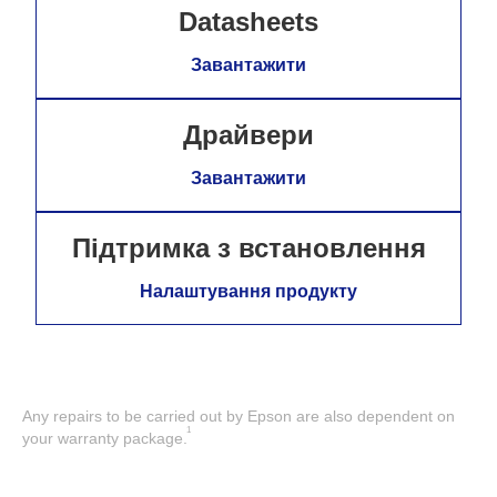
Datasheets
Завантажити
Драйвери
Завантажити
Підтримка з встановлення
Налаштування продукту
Any repairs to be carried out by Epson are also dependent on
1
your warranty package.