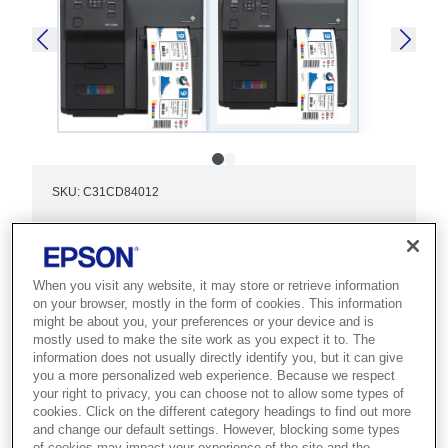
SKU
:
C31CD84012
ColorWorks C7500
Best for manufacturers and
When you visit any website, it may store or retrieve information
warehouses that need high-volume,
on your browser, mostly in the form of cookies. This information
might be about you, your preferences or your device and is
in-house colour label production on
mostly used to make the site work as you expect it to. The
information does not usually directly identify you, but it can give
demand.
you a more personalized web experience. Because we respect
your right to privacy, you can choose not to allow some types of
Rugged industrial design
cookies. Click on the different category headings to find out more
and change our default settings. However, blocking some types
High-quality colour labels
of cookies may impact your experience of the site and the