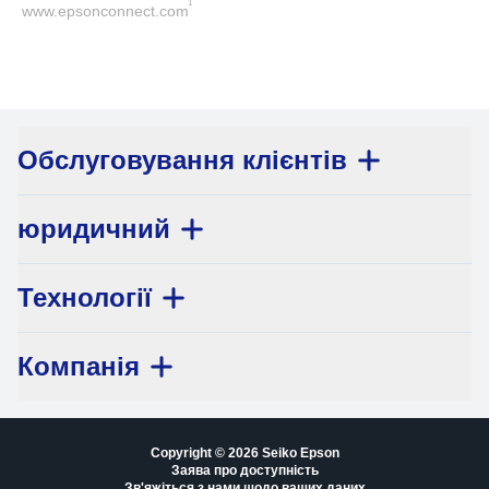
1
www.epsonconnect.com
Обслуговування клієнтів
юридичний
Технології
Компанія
Copyright © 2026 Seiko Epson
Заява про доступність
Зв'яжіться з нами щодо ваших даних