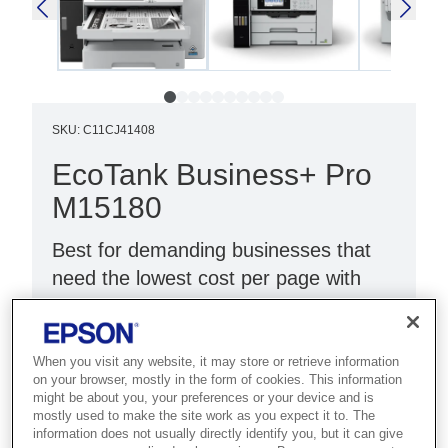
SKU
:
C11CJ41408
EcoTank Business+ Pro
M15180
Best for demanding businesses that
need the lowest cost per page with
high-speed A3 mono and maximum
uptime.
When you visit any website, it may store or retrieve information
Ultra-low cost per page
on your browser, mostly in the form of cookies. This information
might be about you, your preferences or your device and is
Fast print and scan
mostly used to make the site work as you expect it to. The
information does not usually directly identify you, but it can give
Multifunction with ADF