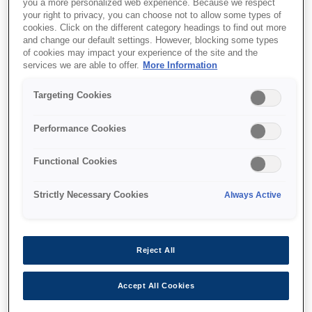
you a more personalized web experience. Because we respect
your right to privacy, you can choose not to allow some types of
cookies. Click on the different category headings to find out more
and change our default settings. However, blocking some types
of cookies may impact your experience of the site and the
services we are able to offer.
More Information
Де купити
Targeting Cookies
Performance Cookies
Functional Cookies
Функції
Strictly Necessary Cookies
Always Active
Low cost, 3-in-1 mono A3
Reject All
printer
Accept All Cookies
Economical ink tank system