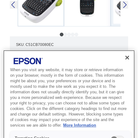
SKU
:
C51CB70080EC
LabelWorks LW-400
(Cyrillic)
When you visit any website, it may store or retrieve information
on your browser, mostly in the form of cookies. This information
Best for offices and field teams that
might be about you, your preferences or your device and is
mostly used to make the site work as you expect it to. The
need a portable, easy-to-use handheld
information does not usually directly identify you, but it can give
you a more personalized web experience. Because we respect
label maker on the go.
your right to privacy, you can choose not to allow some types of
cookies. Click on the different category headings to find out more
Backlit display
and change our default settings. However, blocking some types
of cookies may impact your experience of the site and the
6, 9, 12 and 18mm labels
services we are able to offer.
More Information
Save 50 label designs