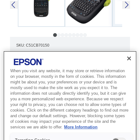
SKU
:
C51CB70150
LabelWorks LW-400VP
(Cyrillic)
When you visit any website, it may store or retrieve information
on your browser, mostly in the form of cookies. This information
Best for offices and home users who
might be about you, your preferences or your device and is
mostly used to make the site work as you expect it to. The
need a versatile label maker for
information does not usually directly identify you, but it can give
you a more personalized web experience. Because we respect
professional, durable labelling.
your right to privacy, you can choose not to allow some types of
cookies. Click on the different category headings to find out more
Professional labelling
and change our default settings. However, blocking some types
of cookies may impact your experience of the site and the
Easy to use
services we are able to offer.
More Information
Durable labels