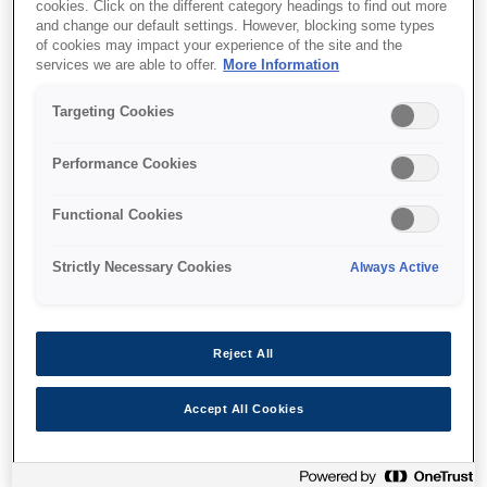
cookies. Click on the different category headings to find out more
LabelWorks LW-Z710
and change our default settings. However, blocking some types
of cookies may impact your experience of the site and the
services we are able to offer.
More Information
Best for offices and field teams that
need a portable, easy-to-use handheld
Targeting Cookies
label maker on the go.
Performance Cookies
Rugged, soft silicon casing
Functional Cookies
iOS or Android direct print
Prints up to 24mm in width
Strictly Necessary Cookies
Always Active
Reject All
Де купити
Accept All Cookies