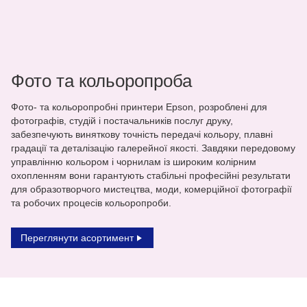
Фото та кольоропроба
Фото- та кольоропробні принтери Epson, розроблені для
фотографів, студій і постачальників послуг друку,
забезпечують виняткову точність передачі кольору, плавні
градації та деталізацію галерейної якості. Завдяки передовому
управлінню кольором і чорнилам із широким колірним
охопленням вони гарантують стабільні професійні результати
для образотворчого мистецтва, моди, комерційної фотографії
та робочих процесів кольоропроби.
Переглянути асортимент