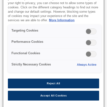
your right to privacy, you can choose not to allow some types of
cookies. Click on the different category headings to find out more
and change our default settings. However, blocking some types
of cookies may impact your experience of the site and the
services we are able to offer.
More Information
Де купити
Targeting Cookies
Performance Cookies
Functional Cookies
Функції
Strictly Necessary Cookies
Always Active
High reliability
Reject All
Simple mechanism for environments where
Accept All Cookies
downtime is not an option