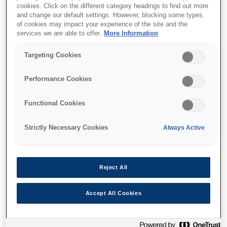
cookies. Click on the different category headings to find out more
Low energy consumption¹
and change our default settings. However, blocking some types
of cookies may impact your experience of the site and the
Print speeds up to 40ppm
services we are able to offer.
More Information
Targeting Cookies
Performance Cookies
Де купити
Functional Cookies
Strictly Necessary Cookies
Always Active
Функції
Reject All
Accept All Cookies
Small footprint