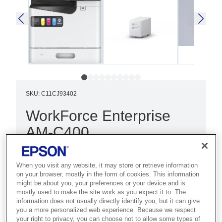
SKU
:
C11CJ93402
WorkForce Enterprise
AM-C400
Best for enterprise teams that need 40
ppm colour output with low energy use
When you visit any website, it may store or retrieve information
on your browser, mostly in the form of cookies. This information
and minimal consumable
might be about you, your preferences or your device and is
mostly used to make the site work as you expect it to. The
replacements.
information does not usually directly identify you, but it can give
you a more personalized web experience. Because we respect
Compact multifunction A4 printer
your right to privacy, you can choose not to allow some types of