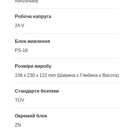
horizontally
Робоча напруга
24 V
Блок живлення
PS-18
Розміри виробу
156 x 230 x 122 mm (Ширина x Глибина x Висота)
Стандарти безпеки
TÜV
Окремий блок
ZN