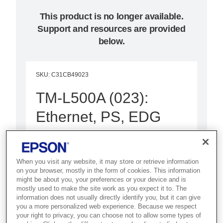
This product is no longer available.
Support and resources are provided
below.
SKU
:
C31CB49023
TM-L500A (023):
Ethernet, PS, EDG
Best for airlines and airports that
need high-speed boarding pass
When you visit any website, it may store or retrieve information
and bag tag printing for
on your browser, mostly in the form of cookies. This information
passenger processing.
might be about you, your preferences or your device and is
mostly used to make the site work as you expect it to. The
information does not usually directly identify you, but it can give
Boarding pass printing
you a more personalized web experience. Because we respect
your right to privacy, you can choose not to allow some types of
CUPPS compliant