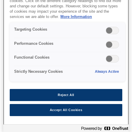
cookies. Click on the different category headings to find out more
and change our default settings. However, blocking some types
Windows{s® driver
of cookies may impact your experience of the site and the
services we are able to offer.
More Information
Targeting Cookies
Find support
Performance Cookies
Functional Cookies
Strictly Necessary Cookies
Always Active
Функції
Reject All
2-in-1 printer
Accept All Cookies
Change print mode & paper in seconds