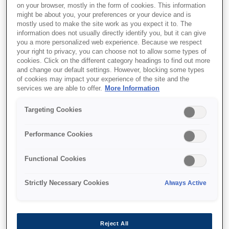
on your browser, mostly in the form of cookies. This information
Improved connectivity
might be about you, your preferences or your device and is
mostly used to make the site work as you expect it to. The
information does not usually directly identify you, but it can give
you a more personalized web experience. Because we respect
your right to privacy, you can choose not to allow some types of
cookies. Click on the different category headings to find out more
and change our default settings. However, blocking some types
Де купити
of cookies may impact your experience of the site and the
services we are able to offer.
More Information
Targeting Cookies
Performance Cookies
Функції
Functional Cookies
Strictly Necessary Cookies
Always Active
Stylish, all-new design
Ultra-compact, sleek, reliable and affordable
Reject All