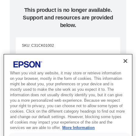
This product is no longer available.
Support and resources are provided
below.
SKU
:
C31CK01002
EU-m30 (002): USB +
Serial, NES, Black, No
When you visit any website, it may store or retrieve information
on your browser, mostly in the form of cookies. This information
PSU, No Cable
might be about you, your preferences or your device and is
mostly used to make the site work as you expect it to. The
information does not usually directly identify you, but it can give
Best for kiosk builders and
you a more personalized web experience. Because we respect
integrators who need a compact
your right to privacy, you can choose not to allow some types of
cookies. Click on the different category headings to find out more
receipt printer module with flexible
and change our default settings. However, blocking some types
connectivity.
of cookies may impact your experience of the site and the
services we are able to offer.
More Information