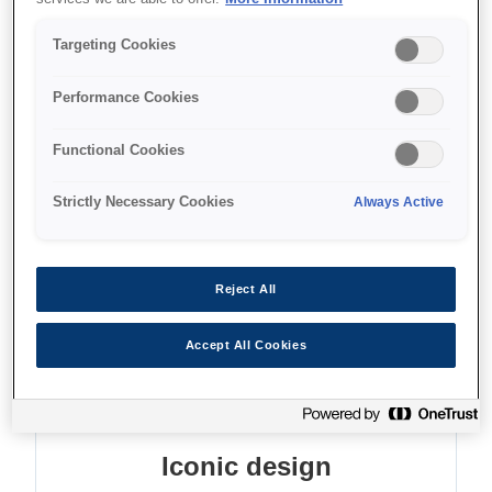
Small footprint
Enhanced connectivity
Targeting Cookies
Direct printing from mobile devices
Performance Cookies
Functional Cookies
Strictly Necessary Cookies
Always Active
Де купити
Reject All
Accept All Cookies
Функції
Iconic design