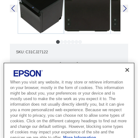
SKU
:
C31CJ27122
TM-m30II (122): USB +
Ethernet + NES, Black,
When you visit any website, it may store or retrieve information
PS, EU
on your browser, mostly in the form of cookies. This information
might be about you, your preferences or your device and is
Best for modern POS environments
mostly used to make the site work as you expect it to. The
information does not usually directly identify you, but it can give
that need a compact, connected
you a more personalized web experience. Because we respect
receipt printer with smart device
your right to privacy, you can choose not to allow some types of
cookies. Click on the different category headings to find out more
support.
and change our default settings. However, blocking some types
of cookies may impact your experience of the site and the
services we are able to offer.
More Information