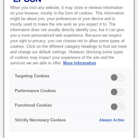
When you visit any website, it may store or retrieve information
Compact and stylish
on your browser, mostly in the form of cookies. This information
might be about you, your preferences or your device and is
Modern and feature rich
mostly used to make the site work as you expect it to. The
Improved connectivity
information does not usually directly identify you, but it can give
you a more personalized web experience. Because we respect
your right to privacy, you can choose not to allow some types of
cookies. Click on the different category headings to find out more
and change our default settings. However, blocking some types
of cookies may impact your experience of the site and the
services we are able to offer.
More Information
Де купити
Targeting Cookies
Performance Cookies
Functional Cookies
Функції
Strictly Necessary Cookies
Always Active