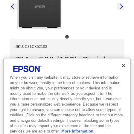
SKU
:
C31CK52102
TM-m50II (102): Serial +
USB + Ethernet + NES,
Black, PS, EU
When you visit any website, it may store or retrieve information
on your browser, mostly in the form of cookies. This information
might be about you, your preferences or your device and is
Best for high-volume POS
mostly used to make the site work as you expect it to. The
information does not usually directly identify you, but it can give
environments that need a compact
you a more personalized web experience. Because we respect
receipt printer with a large paper
your right to privacy, you can choose not to allow some types of
cookies. Click on the different category headings to find out more
capacity.
and change our default settings. However, blocking some types
of cookies may impact your experience of the site and the
Compact cube design
services we are able to offer.
More Information