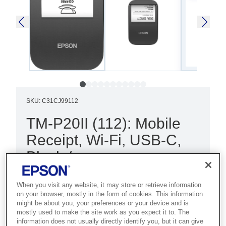
SKU
:
C31CJ99112
TM-P20II (112): Mobile
Receipt, Wi-Fi, USB-C,
Black,/
Best for mobile retail, delivery and
When you visit any website, it may store or retrieve information
hospitality staff who need ultra-
on your browser, mostly in the form of cookies. This information
might be about you, your preferences or your device and is
compact receipt printing on the go.
mostly used to make the site work as you expect it to. The
information does not usually directly identify you, but it can give