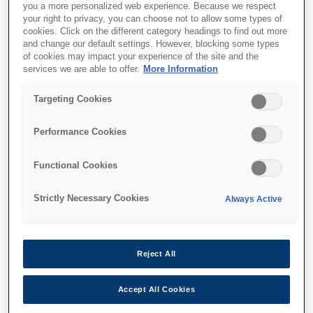
Compact and ultra-light
you a more personalized web experience. Because we respect
your right to privacy, you can choose not to allow some types of
Robust and reliable
cookies. Click on the different category headings to find out more
and change our default settings. However, blocking some types
Outstanding connectivity
of cookies may impact your experience of the site and the
services we are able to offer.
More Information
Targeting Cookies
Performance Cookies
Де купити
Functional Cookies
Strictly Necessary Cookies
Always Active
Функції
Reject All
Accept All Cookies
All-new, compact and stylish