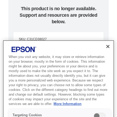
This product is no longer available.
Support and resources are provided
below.
SKU
:
C31CD38027
TM-T70II (027): no IF,
When you visit any website, it may store or retrieve information
no USB, no logo, no
on your browser, mostly in the form of cookies. This information
might be about you, your preferences or your device and is
PS, EDG, EU, KKS
mostly used to make the site work as you expect it to. The
information does not usually directly identify you, but it can give
you a more personalized web experience. Because we respect
Best for under-counter POS
your right to privacy, you can choose not to allow some types of
setups that need a compact,
cookies. Click on the different category headings to find out more
and change our default settings. However, blocking some types
front-loading thermal receipt
of cookies may impact your experience of the site and the
services we are able to offer.
More Information
printer.
Targeting Cookies