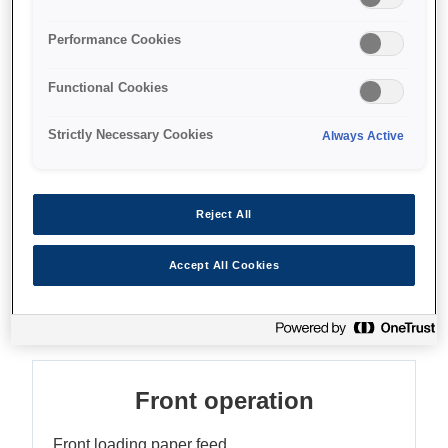
Thermal POS printer
Up to 250mm per second
Performance Cookies
Front loading paper feed
Functional Cookies
Strictly Necessary Cookies
Always Active
Find support
Reject All
Accept All Cookies
Функції
Front operation
Front loading paper feed