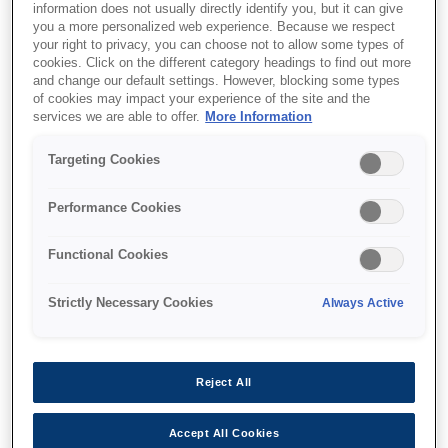
Drop-in paper load
information does not usually directly identify you, but it can give
you a more personalized web experience. Because we respect
Accepts three paper sizes
your right to privacy, you can choose not to allow some types of
cookies. Click on the different category headings to find out more
and change our default settings. However, blocking some types
of cookies may impact your experience of the site and the
services we are able to offer.
More Information
Targeting Cookies
Де купити
Performance Cookies
Functional Cookies
Strictly Necessary Cookies
Always Active
Функції
Reject All
Easy to use
Accept All Cookies
Easy to set up and use, with hassle-free ribbon