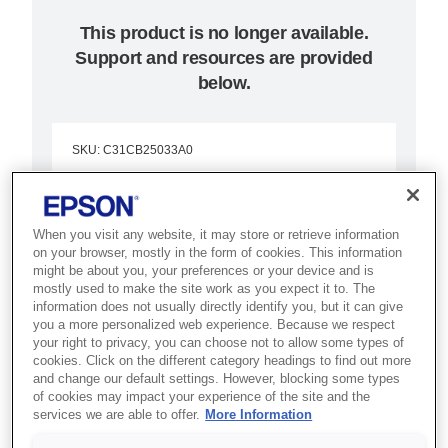
This product is no longer available.
Support and resources are provided
below.
SKU
:
C31CB25033A0
TM-H6000IV (033A0):
Powered USB, w/o
When you visit any website, it may store or retrieve information
on your browser, mostly in the form of cookies. This information
PS, ECW, MICR
might be about you, your preferences or your device and is
mostly used to make the site work as you expect it to. The
information does not usually directly identify you, but it can give
Best for banking and retail
you a more personalized web experience. Because we respect
counters that need receipt, slip,
your right to privacy, you can choose not to allow some types of
cookies. Click on the different category headings to find out more
validation and cheque processing
and change our default settings. However, blocking some types
of cookies may impact your experience of the site and the
in one device.
services we are able to offer.
More Information