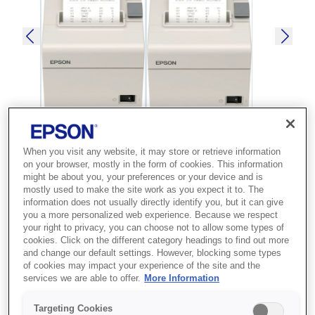
When you visit any website, it may store or retrieve information
SKU
:
C31CB75101
on your browser, mostly in the form of cookies. This information
might be about you, your preferences or your device and is
TM-T810F (101): w/o
mostly used to make the site work as you expect it to. The
fiscal board, PS, w/o AC
information does not usually directly identify you, but it can give
you a more personalized web experience. Because we respect
cable, ECW
your right to privacy, you can choose not to allow some types of
cookies. Click on the different category headings to find out more
and change our default settings. However, blocking some types
Best for retail and hospitality POS
of cookies may impact your experience of the site and the
environments that need reliable, fast
services we are able to offer.
More Information
thermal receipt printing.
Targeting Cookies