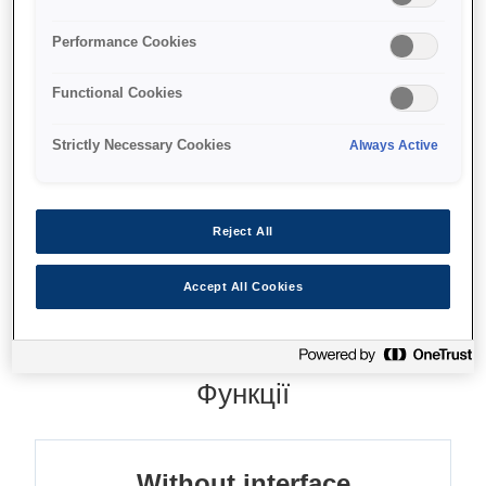
Thermal receipt printer
Performance Cookies
Without interface
Functional Cookies
For fiscal integrators
Strictly Necessary Cookies
Always Active
Де купити
Reject All
Accept All Cookies
Функції
Without interface