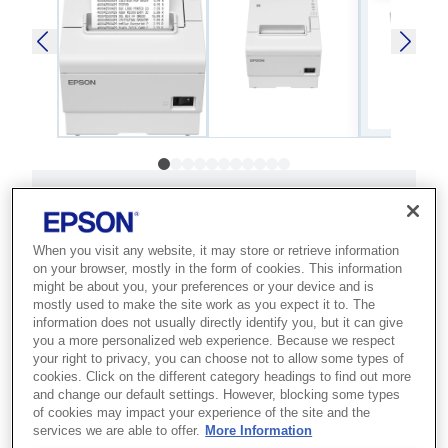
SKU
:
C31CJ57151
TM-T88VII (151): USB,
When you visit any website, it may store or retrieve information
Ethernet, Fixed Interface,
on your browser, mostly in the form of cookies. This information
might be about you, your preferences or your device and is
PS, White
mostly used to make the site work as you expect it to. The
information does not usually directly identify you, but it can give
you a more personalized web experience. Because we respect
Best for retail and hospitality POS
your right to privacy, you can choose not to allow some types of
setups that need fast, reliable and
cookies. Click on the different category headings to find out more
and change our default settings. However, blocking some types
eco-conscious thermal receipt printing.
of cookies may impact your experience of the site and the
services we are able to offer.
More Information