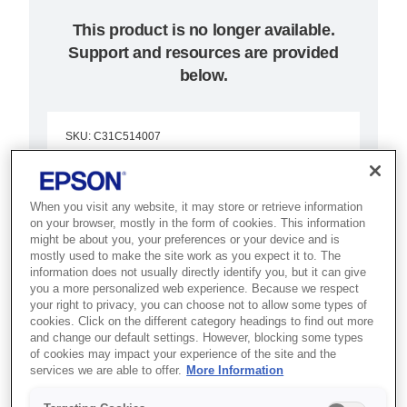
This product is no longer available.
Support and resources are provided
below.
SKU
:
C31C514007
TM-U220B (007):
Serial, PS, NE sensor,
When you visit any website, it may store or retrieve information
on your browser, mostly in the form of cookies. This information
ECW
might be about you, your preferences or your device and is
mostly used to make the site work as you expect it to. The
information does not usually directly identify you, but it can give
Best for kitchens, retail and
you a more personalized web experience. Because we respect
your right to privacy, you can choose not to allow some types of
hospitality that need reliable,
cookies. Click on the different category headings to find out more
drop-in dot matrix receipt printing.
and change our default settings. However, blocking some types
of cookies may impact your experience of the site and the
services we are able to offer.
More Information
Impact receipt printing