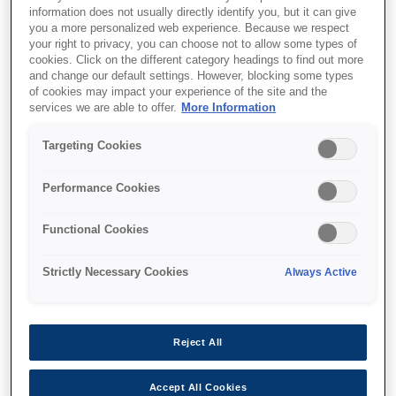
Impact receipt printing
information does not usually directly identify you, but it can give
you a more personalized web experience. Because we respect
Drop-in paper load
your right to privacy, you can choose not to allow some types of
cookies. Click on the different category headings to find out more
Accepts three paper sizes
and change our default settings. However, blocking some types
of cookies may impact your experience of the site and the
services we are able to offer.
More Information
Targeting Cookies
Де купити
Performance Cookies
Functional Cookies
Strictly Necessary Cookies
Always Active
Функції
Reject All
Easy to use
Accept All Cookies