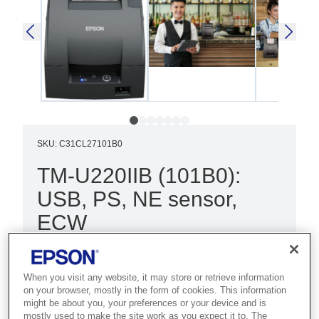
SKU
:
C31CL27101B0
TM-U220IIB (101B0):
USB, PS, NE sensor,
ECW
Best for kitchens, retail and hospitality
that need reliable, drop-in dot matrix
When you visit any website, it may store or retrieve information
receipt printing.
on your browser, mostly in the form of cookies. This information
might be about you, your preferences or your device and is
mostly used to make the site work as you expect it to. The