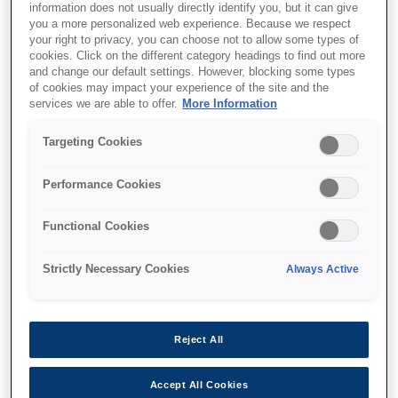
Drop-in paper load
information does not usually directly identify you, but it can give
you a more personalized web experience. Because we respect
Accepts three paper sizes
your right to privacy, you can choose not to allow some types of
cookies. Click on the different category headings to find out more
and change our default settings. However, blocking some types
of cookies may impact your experience of the site and the
services we are able to offer.
More Information
Targeting Cookies
Де купити
Performance Cookies
Functional Cookies
Strictly Necessary Cookies
Always Active
Функції
Reject All
Easy to use
Accept All Cookies
Easy to set up and use, with hassle-free ribbon