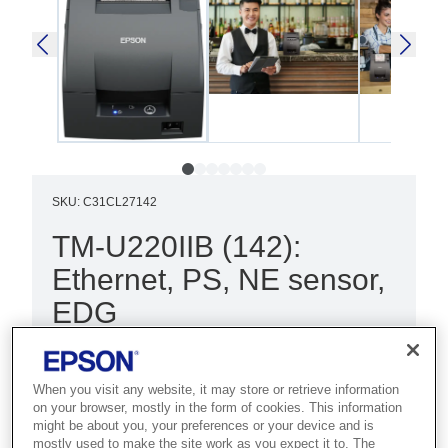
SKU
:
C31CL27142
TM-U220IIB (142):
Ethernet, PS, NE sensor,
EDG
Best for kitchens, retail and hospitality
that need reliable, drop-in dot matrix
When you visit any website, it may store or retrieve information
receipt printing.
on your browser, mostly in the form of cookies. This information
might be about you, your preferences or your device and is
mostly used to make the site work as you expect it to. The