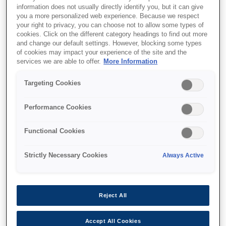
Impact receipt printing
information does not usually directly identify you, but it can give
you a more personalized web experience. Because we respect
Drop-in paper load
your right to privacy, you can choose not to allow some types of
cookies. Click on the different category headings to find out more
Accepts three paper sizes
and change our default settings. However, blocking some types
of cookies may impact your experience of the site and the
services we are able to offer.
More Information
Targeting Cookies
Де купити
Performance Cookies
Functional Cookies
Strictly Necessary Cookies
Always Active
Функції
Reject All
Easy to use
Accept All Cookies