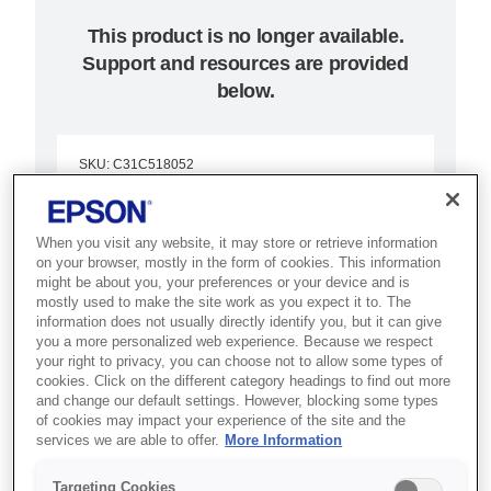
This product is no longer available.
Support and resources are provided
below.
SKU
:
C31C518052
TM-U220PD (052):
When you visit any website, it may store or retrieve information
Parallel, PS, EDG
on your browser, mostly in the form of cookies. This information
might be about you, your preferences or your device and is
mostly used to make the site work as you expect it to. The
Best for kitchens, retail and
information does not usually directly identify you, but it can give
hospitality that need reliable,
you a more personalized web experience. Because we respect
your right to privacy, you can choose not to allow some types of
drop-in dot matrix receipt printing.
cookies. Click on the different category headings to find out more
and change our default settings. However, blocking some types
of cookies may impact your experience of the site and the
Impact receipt printing
services we are able to offer.
More Information
Drop-in paper load
Targeting Cookies