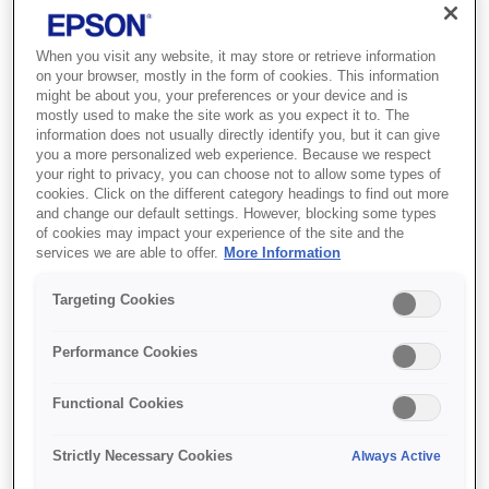
Miracast.
Проектор Full HD 1080p
When you visit any website, it may store or retrieve information
on your browser, mostly in the form of cookies. This information
Яскравість 3400 люменів
might be about you, your preferences or your device and is
mostly used to make the site work as you expect it to. The
Коефіцієнт контрастності 16 000:1
information does not usually directly identify you, but it can give
you a more personalized web experience. Because we respect
your right to privacy, you can choose not to allow some types of
cookies. Click on the different category headings to find out more
and change our default settings. However, blocking some types
Find support
of cookies may impact your experience of the site and the
services we are able to offer.
More Information
Targeting Cookies
Performance Cookies
Функції
Functional Cookies
Strictly Necessary Cookies
Always Active
Перегляд контенту на