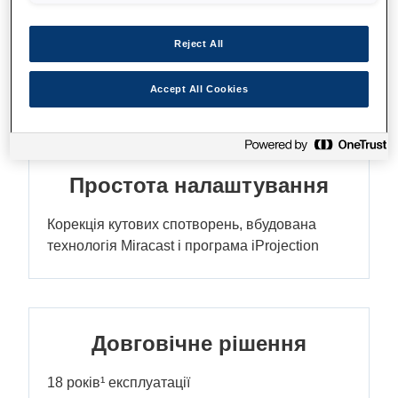
великому екрані
Reject All
Дивіться улюблені фільми та грайте в ігри
вдома на величезному екрані
Accept All Cookies
Простота налаштування
Корекція кутових спотворень, вбудована
технологія Miracast і програма iProjection
Довговічне рішення
18 років¹ експлуатації