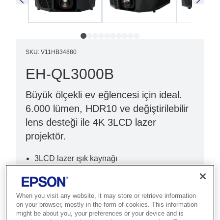
SKU
:
V11HB34880
EH-QL3000B
Büyük ölçekli ev eğlencesi için ideal.
6.000 lümen, HDR10 ve değiştirilebilir
lens desteği ile 4K 3LCD lazer
projektör.
3LCD lazer ışık kaynağı
Ultra parlak (6.000 lm)
4K (3840 x 2160)
When you visit any website, it may store or retrieve information
on your browser, mostly in the form of cookies. This information
might be about you, your preferences or your device and is