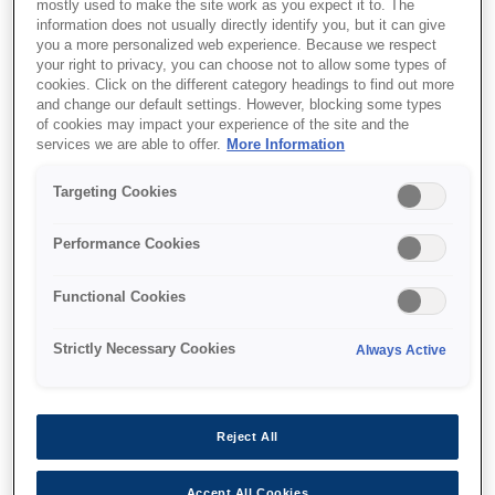
mostly used to make the site work as you expect it to. The
information does not usually directly identify you, but it can give
you a more personalized web experience. Because we respect
your right to privacy, you can choose not to allow some types of
Де купити
cookies. Click on the different category headings to find out more
and change our default settings. However, blocking some types
of cookies may impact your experience of the site and the
services we are able to offer.
More Information
Targeting Cookies
Функції
Performance Cookies
Functional Cookies
Büyük ölçekli görüntü
Strictly Necessary Cookies
Always Active
teknolojisi
Filmler, yayın, oyun, spor izleme, ev
simülatörleri ve daha fazlası için mükemmel
Reject All
büyük ölçekli görüntü teknolojisi
Accept All Cookies