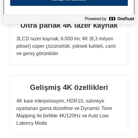
Ultra parlak 4K lazer kaynak
3LCD lazer kaynak; 6.000 lm; 4K (8,3 milyon
piksel) süper çözünürlük; yüksek kaliteli, canlı
ve geniş görüntüler
Gelişmiş 4K özellikleri
4K kare interpolasyon, HDR10, sahneye
uyarlanan gama düzeltme ve Dynamic Tone
Mapping ile birlikte 4K/120Hz ve Auto Low
Latency Mode