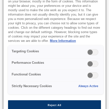
on your browser, mostly in the form of cookies. This information
might be about you, your preferences or your device and is
mostly used to make the site work as you expect it to. The
information does not usually directly identify you, but it can give
you a more personalized web experience. Because we respect
Де купити
your right to privacy, you can choose not to allow some types of
cookies. Click on the different category headings to find out more
and change our default settings. However, blocking some types
of cookies may impact your experience of the site and the
services we are able to offer.
More Information
Targeting Cookies
Функції
Performance Cookies
Functional Cookies
Üstün ev eğlencesi
Strictly Necessary Cookies
Always Active
Aydınlık ortamlarda filmler, spor ve oyun için
ideal; son teknoloji büyük ekran çözümü
Reject All