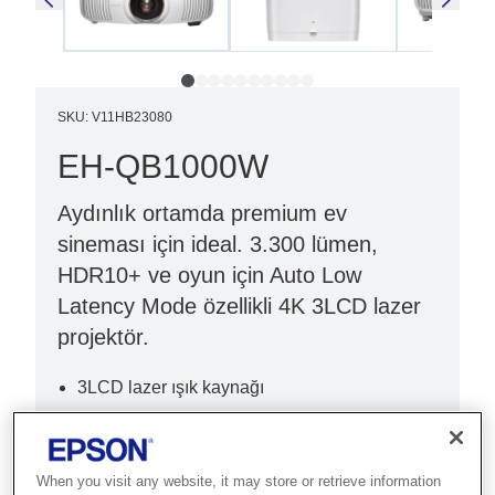
SKU
:
V11HB23080
EH-QB1000W
Aydınlık ortamda premium ev
sineması için ideal. 3.300 lümen,
HDR10+ ve oyun için Auto Low
Latency Mode özellikli 4K 3LCD lazer
projektör.
3LCD lazer ışık kaynağı
Parlak (3.300 lm)
4K (3840 x 2160)
When you visit any website, it may store or retrieve information