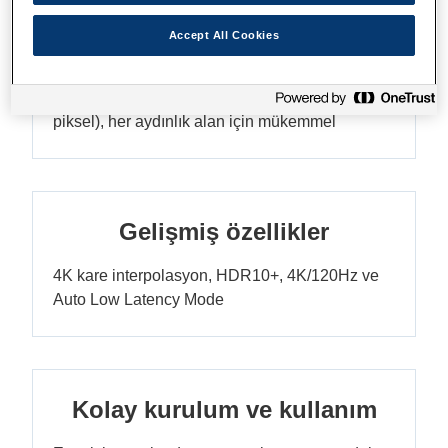
Accept All Cookies
300 inçe kadar parlak görüntü
3LCD lazer kaynak, 3.300 lm, 4K (8,3 milyon
piksel), her aydınlık alan için mükemmel
Gelişmiş özellikler
4K kare interpolasyon, HDR10+, 4K/120Hz ve
Auto Low Latency Mode
Kolay kurulum ve kullanım