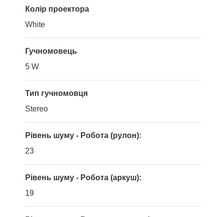
Колір проектора
White
Гучномовець
5 W
Тип гучномовця
Stereo
Рівень шуму - Робота (рулон):
23
Рівень шуму - Робота (аркуш):
19