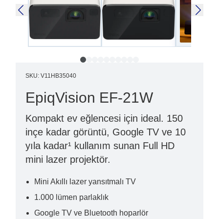
SKU
:
V11HB35040
EpiqVision EF-21W
Kompakt ev eğlencesi için ideal. 150
inçe kadar görüntü, Google TV ve 10
yıla kadar¹ kullanım sunan Full HD
mini lazer projektör.
Mini Akıllı lazer yansıtmalı TV
1.000 lümen parlaklık
Google TV ve Bluetooth hoparlör