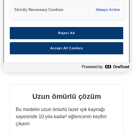
Strictly Necessary Cookies
Always Active
Akıllı ev eğlencesi
Reject All
400.000+¹ film ve TV bölümünün tamamı tek bir
Accept All Cookies
yerde. Google TV, uygulamalarınızdan ve
aboneliklerinizden gelen favori içerikleri sizin
için derler ve düzenler
Uzun ömürlü çözüm
Bu modelin uzun ömürlü lazer ışık kaynağı
sayesinde 10 yıla kadar¹ eğlencenin keyfini
çıkarın