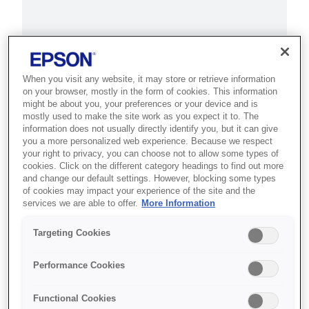
Де купити
When you visit any website, it may store or retrieve information
on your browser, mostly in the form of cookies. This information
might be about you, your preferences or your device and is
mostly used to make the site work as you expect it to. The
information does not usually directly identify you, but it can give
you a more personalized web experience. Because we respect
your right to privacy, you can choose not to allow some types of
cookies. Click on the different category headings to find out more
Функції
and change our default settings. However, blocking some types
of cookies may impact your experience of the site and the
services we are able to offer.
More Information
Targeting Cookies
Mini akıllı lazer yansıtmalı TV
Performance Cookies
En sevdiğiniz filmleri, oyunları ve spor
müsabakalarını 150"\'e kadar ekran boyutuyla
Functional Cookies
evde büyütün