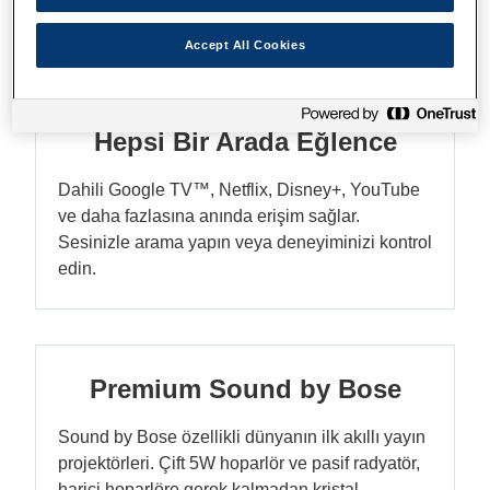
parlaklık sunar.
Accept All Cookies
Hepsi Bir Arada Eğlence
Dahili Google TV™, Netflix, Disney+, YouTube
ve daha fazlasına anında erişim sağlar.
Sesinizle arama yapın veya deneyiminizi kontrol
edin.
Premium Sound by Bose
Sound by Bose özellikli dünyanın ilk akıllı yayın
projektörleri. Çift 5W hoparlör ve pasif radyatör,
harici hoparlöre gerek kalmadan kristal