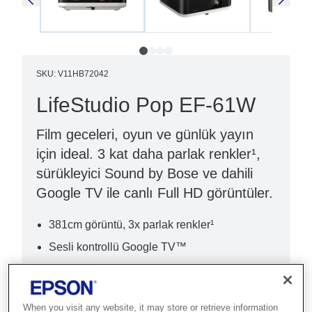
SKU
:
V11HB72042
LifeStudio Pop EF-61W
Film geceleri, oyun ve günlük yayın
için ideal. 3 kat daha parlak renkler¹,
sürükleyici Sound by Bose ve dahili
Google TV ile canlı Full HD görüntüler.
381cm görüntü, 3x parlak renkler¹
Sesli kontrollü Google TV™
Sürükleyici Sound by Bose sistemi
When you visit any website, it may store or retrieve information