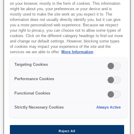
on your browser, mostly in the form of cookies. This information
might be about you, your preferences or your device and is
mostly used to make the site work as you expect it to. The
Де купити
information does not usually directly identify you, but it can give
you a more personalized web experience. Because we respect
your right to privacy, you can choose not to allow some types of
cookies. Click on the different category headings to find out more
and change our default settings. However, blocking some types
of cookies may impact your experience of the site and the
services we are able to offer.
More Information
Функції
Targeting Cookies
Performance Cookies
Büyük, Parlak ve Etkileyici
Functional Cookies
Görüntüler
Strictly Necessary Cookies
Always Active
Epson'ın Triple Core Engine teknolojisi, 3LCD
ile üçlü renk ışık kaynağını birleştirerek 381
cm'ye kadar ekranda canlı Full HD görüntüler, 3
Reject All
kat daha parlak renkler ve beyaz ile renkte eşit