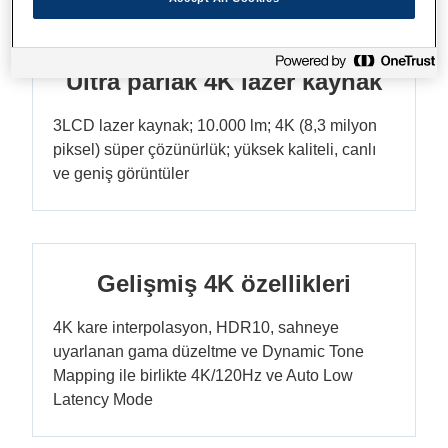
Ultra parlak 4K lazer kaynak
3LCD lazer kaynak; 10.000 lm; 4K (8,3 milyon
piksel) süper çözünürlük; yüksek kaliteli, canlı
ve geniş görüntüler
Gelişmiş 4K özellikleri
4K kare interpolasyon, HDR10, sahneye
uyarlanan gama düzeltme ve Dynamic Tone
Mapping ile birlikte 4K/120Hz ve Auto Low
Latency Mode