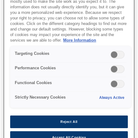
mostly used to make the site work as you expect it to. The
information does not usually directly identify you, but it can give
you a more personalized web experience. Because we respect
your right to privacy, you can choose not to allow some types of
Де купити
cookies. Click on the different category headings to find out more
and change our default settings. However, blocking some types
of cookies may impact your experience of the site and the
services we are able to offer.
More Information
Targeting Cookies
Функції
Performance Cookies
Functional Cookies
Büyük ölçekli görüntü
Strictly Necessary Cookies
Always Active
teknolojisi
Filmler, yayın, oyun, spor izleme, ev
simülatörleri ve daha fazlası için mükemmel
Reject All
büyük ölçekli görüntü teknolojisi
Accept All Cookies