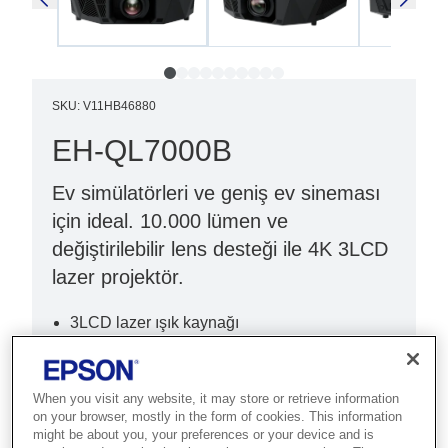
SKU
:
V11HB46880
EH-QL7000B
Ev simülatörleri ve geniş ev sineması
için ideal. 10.000 lümen ve
değiştirilebilir lens desteği ile 4K 3LCD
lazer projektör.
3LCD lazer ışık kaynağı
Ultra parlak (10.000 lm)
4K (3840 x 2160)
When you visit any website, it may store or retrieve information
on your browser, mostly in the form of cookies. This information
might be about you, your preferences or your device and is