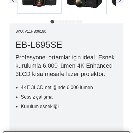
SKU
:
V11HB36180
EB-L695SE
Profesyonel ortamlar için ideal. Esnek
kurulumla 6.000 lümen 4K Enhanced
3LCD kısa mesafe lazer projektör.
4KE 3LCD netliğinde 6.000 lümen
Sessiz çalışma
Kurulum esnekliği