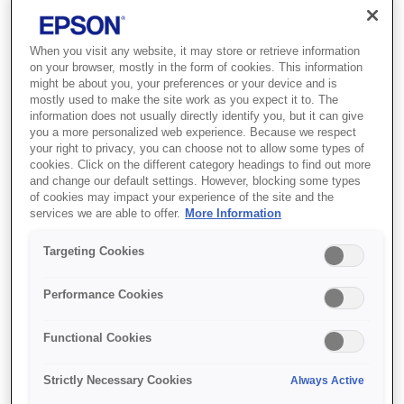
Де купити
When you visit any website, it may store or retrieve information
on your browser, mostly in the form of cookies. This information
might be about you, your preferences or your device and is
mostly used to make the site work as you expect it to. The
information does not usually directly identify you, but it can give
you a more personalized web experience. Because we respect
your right to privacy, you can choose not to allow some types of
Функції
cookies. Click on the different category headings to find out more
and change our default settings. However, blocking some types
of cookies may impact your experience of the site and the
services we are able to offer.
More Information
Sürükleyici görüntü için
Targeting Cookies
kompakt kısa mesafe tasarımı
Performance Cookies
0,5–0,7:1 kısa mesafe oranı ve 1,4x zoom ile
500 inçe kadar ölçeklenebilir görüntüler
Functional Cookies
yansıtın; kompakt alanlarda gölgesiz ve
parlamasız sürükleyici görseller oluşturun.
Strictly Necessary Cookies
Always Active