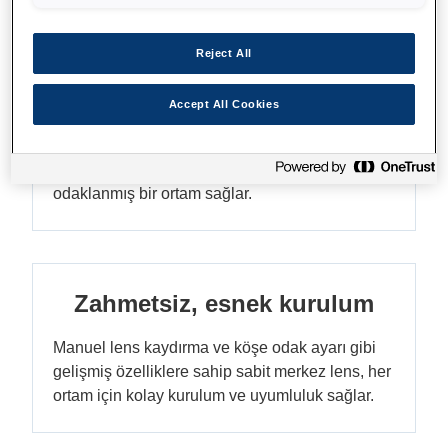
Reject All
Sessiz çalışma
Accept All Cookies
36 dB veya Eko modunda 26 dB düşük gürültü
seviyesinde yüksek performanslı görüntü sunar;
sürükleyici görsel deneyimler için sessiz ve
odaklanmış bir ortam sağlar.
Zahmetsiz, esnek kurulum
Manuel lens kaydırma ve köşe odak ayarı gibi
gelişmiş özelliklere sahip sabit merkez lens, her
ortam için kolay kurulum ve uyumluluk sağlar.