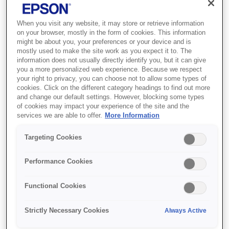
Де купити
When you visit any website, it may store or retrieve information
on your browser, mostly in the form of cookies. This information
might be about you, your preferences or your device and is
mostly used to make the site work as you expect it to. The
information does not usually directly identify you, but it can give
you a more personalized web experience. Because we respect
your right to privacy, you can choose not to allow some types of
cookies. Click on the different category headings to find out more
Функції
and change our default settings. However, blocking some types
of cookies may impact your experience of the site and the
services we are able to offer.
More Information
Her oda için etkileşimli HD
Targeting Cookies
ekran
Performance Cookies
53-100" UST ekran; engelsiz görüş
Functional Cookies
(gölge/yansıma yok)
Strictly Necessary Cookies
Always Active