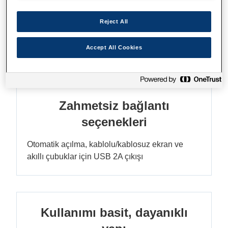
Parlak ve enerji verimli lazer
Reject All
3LCD teknolojisi ile yalnızca 205 W'ta 4.100 lm
Accept All Cookies
CLO; daha parlak renkler
Zahmetsiz bağlantı
seçenekleri
Otomatik açılma, kablolu/kablosuz ekran ve
akıllı çubuklar için USB 2A çıkışı
Kullanımı basit, dayanıklı