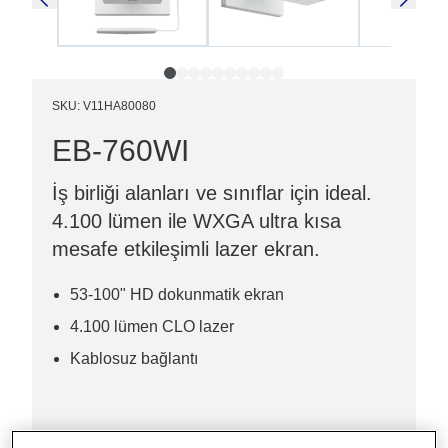
SKU
:
V11HA80080
EB-760WI
İş birliği alanları ve sınıflar için ideal.
4.100 lümen ile WXGA ultra kısa
mesafe etkileşimli lazer ekran.
53-100" HD dokunmatik ekran
4.100 lümen CLO lazer
Kablosuz bağlantı