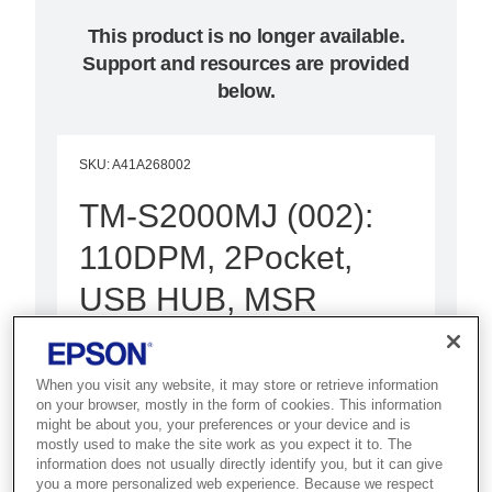
This product is no longer available.
Support and resources are provided
below.
SKU
:
A41A268002
TM-S2000MJ (002):
110DPM, 2Pocket,
USB HUB, MSR
Best for banks and financial
institutions that need high-speed,
When you visit any website, it may store or retrieve information
on your browser, mostly in the form of cookies. This information
accurate cheque and document
might be about you, your preferences or your device and is
scanning.
mostly used to make the site work as you expect it to. The
information does not usually directly identify you, but it can give
you a more personalized web experience. Because we respect