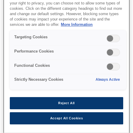
High-speed scanning
your right to privacy, you can choose not to allow some types of
cookies. Click on the different category headings to find out more
MICR accuracy
and change our default settings. However, blocking some types
of cookies may impact your experience of the site and the
Dual-pocket sorting
services we are able to offer.
More Information
Targeting Cookies
Find support
Performance Cookies
Functional Cookies
Strictly Necessary Cookies
Always Active
Функції
Reject All
2-in-1 device
Accept All Cookies
Scanning and printing in one unit