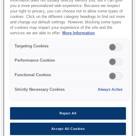
information does not usually directly identify you, but it can give
you a more personalized web experience. Because we respect
your right to privacy, you can choose not to allow some types of
cookies. Click on the different category headings to find out more
and change our default settings. However, blocking some types
Де купити
of cookies may impact your experience of the site and the
services we are able to offer.
More Information
Targeting Cookies
Performance Cookies
Функції
Functional Cookies
Strictly Necessary Cookies
Always Active
Market-leading print speeds¹
Complete your high-volume print runs even
Reject All
faster
Accept All Cookies