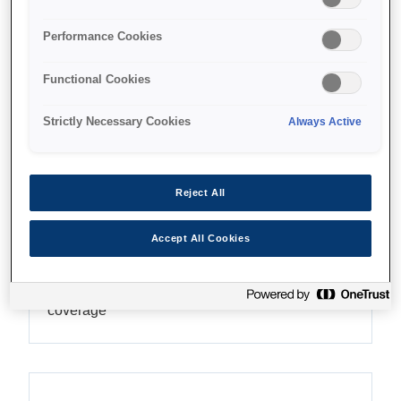
Performance Cookies
Find support
Functional Cookies
Strictly Necessary Cookies
Always Active
Функції
Reject All
Accept All Cookies
Широке колірне охоплення
Wide colour gamutAchieves 98% PANTONE*
coverage