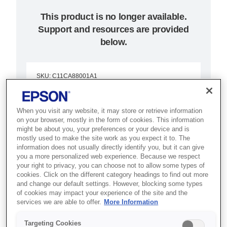
This product is no longer available.
Support and resources are provided
below.
SKU
:
C11CA88001A1
Stylus Pro 4900
When you visit any website, it may store or retrieve information
SpectroProofer
on your browser, mostly in the form of cookies. This information
might be about you, your preferences or your device and is
mostly used to make the site work as you expect it to. The
Automated colour accuracy
information does not usually directly identify you, but it can give
you a more personalized web experience. Because we respect
your right to privacy, you can choose not to allow some types of
17-дюймовий друк
cookies. Click on the different category headings to find out more
11-кольоровий UltraChrome HDR
and change our default settings. However, blocking some types
of cookies may impact your experience of the site and the
Опційний SpectroProofer
services we are able to offer.
More Information
Targeting Cookies