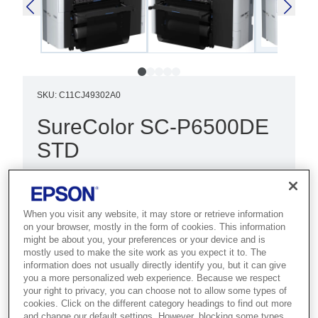
SKU
:
C11CJ49302A0
SureColor SC-P6500DE
STD
Best for commercial photo labs and
studios that need 24-inch dual-roll
When you visit any website, it may store or retrieve information
output with outstanding image quality.
on your browser, mostly in the form of cookies. This information
might be about you, your preferences or your device and is
Quality photo printing
mostly used to make the site work as you expect it to. The
information does not usually directly identify you, but it can give
Compact design
you a more personalized web experience. Because we respect
your right to privacy, you can choose not to allow some types of
Dual roll version
cookies. Click on the different category headings to find out more
and change our default settings. However, blocking some types