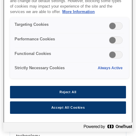
and change our default settings. However, blocking some types
of cookies may impact your experience of the site and the
4.3-inch touchscreen
services we are able to offer.
More Information
Targeting Cookies
Performance Cookies
Де купити
Functional Cookies
Strictly Necessary Cookies
Always Active
Функції
Reject All
Accept All Cookies
Quality output (up to 24-inch)
Epson’s UltraChrome Pro12 inkset, with K3