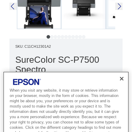
SKU
:
C11CH12301A2
SureColor SC-P7500
Spectro
Best for photographers, fine-art
studios and poster producers who
When you visit any website, it may store or retrieve information
on your browser, mostly in the form of cookies. This information
need 24-inch output with exceptional
might be about you, your preferences or your device and is
colour accuracy.
mostly used to make the site work as you expect it to. The
information does not usually directly identify you, but it can give
you a more personalized web experience. Because we respect
Print up to 24-inch
your right to privacy, you can choose not to allow some types of
cookies. Click on the different category headings to find out more
Dustproof structure