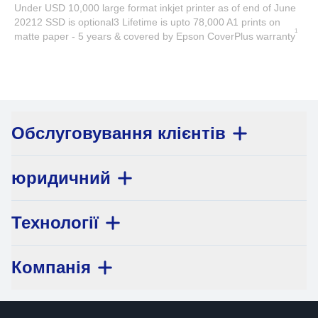
Under USD 10,000 large format inkjet printer as of end of June
20212 SSD is optional3 Lifetime is upto 78,000 A1 prints on
1
matte paper - 5 years & covered by Epson CoverPlus warranty
Обслуговування клієнтів
юридичний
Технології
Компанія