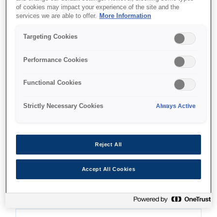
of cookies may impact your experience of the site and the
services we are able to offer.
More Information
Де купити
Targeting Cookies
Performance Cookies
Functional Cookies
Функції
Strictly Necessary Cookies
Always Active
High productivity
Reject All
Fast, versatile and secure printing from PC,
Accept All Cookies
mobile and USB