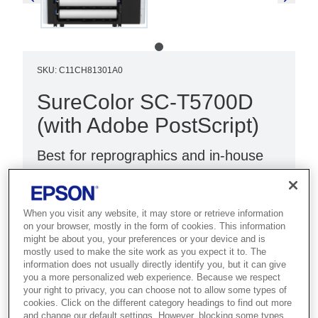
SKU
:
C11CH81301A0
SureColor SC-T5700D
(with Adobe PostScript)
Best for reprographics and in-house
print rooms that need technical output
with PostScript and security.
When you visit any website, it may store or retrieve information
Versatile printer
on your browser, mostly in the form of cookies. This information
might be about you, your preferences or your device and is
Sharp detailed prints
mostly used to make the site work as you expect it to. The
information does not usually directly identify you, but it can give
28 security features
you a more personalized web experience. Because we respect
your right to privacy, you can choose not to allow some types of
cookies. Click on the different category headings to find out more
and change our default settings. However, blocking some types