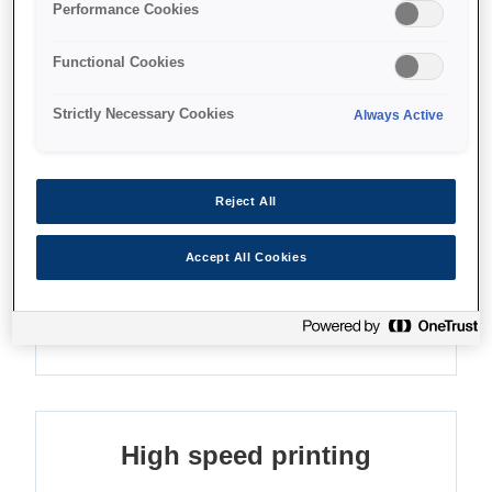
Performance Cookies
Де купити
Functional Cookies
Strictly Necessary Cookies
Always Active
Функції
Reject All
Accept All Cookies
Outstanding print quality
UltraChrome UV 10-colour inkset
High speed printing