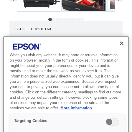
SKU
:
C11CH89101A0
SureColor V7000
Best for sign makers and promotional
When you visit any website, it may store or retrieve information
on your browser, mostly in the form of cookies. This information
producers who need direct-to-object
might be about you, your preferences or your device and is
UV printing on rigid and flexible media.
mostly used to make the site work as you expect it to. The
information does not usually directly identify you, but it can give
you a more personalized web experience. Because we respect
UV flatbed
your right to privacy, you can choose not to allow some types of
cookies. Click on the different category headings to find out more
10-colour inkset
and change our default settings. However, blocking some types
of cookies may impact your experience of the site and the
Robust design
services we are able to offer.
More Information
Targeting Cookies