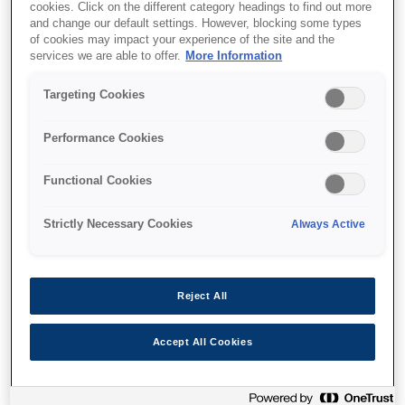
Full-colour inkjet printing
cookies. Click on the different category headings to find out more
and change our default settings. However, blocking some types
Compact design
of cookies may impact your experience of the site and the
services we are able to offer.
More Information
Wide variety of media
Targeting Cookies
Performance Cookies
Find support
Functional Cookies
Strictly Necessary Cookies
Always Active
Функції
Reject All
Accept All Cookies
Full-colour inkjet printing
On-demand colour printing for coupons, labels