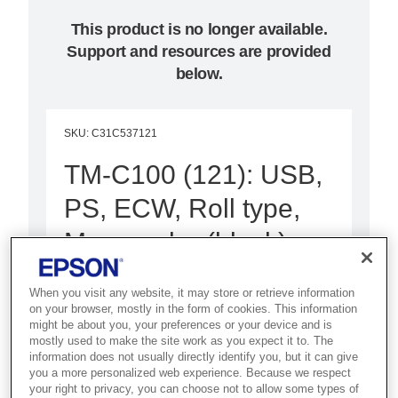
This product is no longer available.
Support and resources are provided
below.
SKU
:
C31C537121
TM-C100 (121): USB,
PS, ECW, Roll type,
Mono-color (black)
Best for retailers who need on-
When you visit any website, it may store or retrieve information
demand, personalised colour
on your browser, mostly in the form of cookies. This information
might be about you, your preferences or your device and is
coupons and labels at the point of
mostly used to make the site work as you expect it to. The
sale.
information does not usually directly identify you, but it can give
you a more personalized web experience. Because we respect
your right to privacy, you can choose not to allow some types of