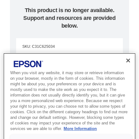
This product is no longer available.
Support and resources are provided
below.
SKU
:
C31C625034
TM-H6000III (034):
Serial, w/o PS, EDG,
When you visit any website, it may store or retrieve information
on your browser, mostly in the form of cookies. This information
MICR
might be about you, your preferences or your device and is
mostly used to make the site work as you expect it to. The
information does not usually directly identify you, but it can give
Best for banking and retail
you a more personalized web experience. Because we respect
counters that need receipt, slip,
your right to privacy, you can choose not to allow some types of
cookies. Click on the different category headings to find out more
validation and cheque processing
and change our default settings. However, blocking some types
of cookies may impact your experience of the site and the
in one device.
services we are able to offer.
More Information