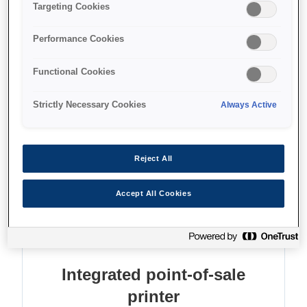
Ultra fast thermal receipts
Targeting Cookies
Single insertion cheque printing
Performance Cookies
High quality two-colour graphics
Functional Cookies
Strictly Necessary Cookies
Always Active
Find support
Reject All
Accept All Cookies
Функції
Integrated point-of-sale
printer