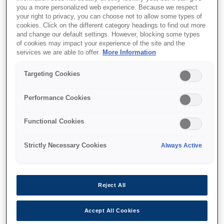
you a more personalized web experience. Because we respect
your right to privacy, you can choose not to allow some types of
Fast colour receipts
cookies. Click on the different category headings to find out more
and change our default settings. However, blocking some types
Single insertion cheque printing
of cookies may impact your experience of the site and the
Permanent inkjet output
services we are able to offer.
More Information
Targeting Cookies
Performance Cookies
Find support
Functional Cookies
Strictly Necessary Cookies
Always Active
Функції
Reject All
Accept All Cookies
Versatile inkjet POS printer