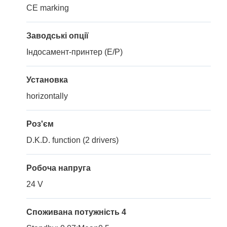
CE marking
Заводські опції
Індосамент-принтер (Е/Р)
Установка
horizontally
Роз'єм
D.K.D. function (2 drivers)
Робоча напруга
24 V
Споживана потужність 4