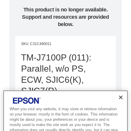
This product is no longer available.
Support and resources are provided
below.
SKU
:
C31C490011
TM-J7100P (011):
Parallel, w/o PS,
ECW, SJIC6(K),
SJIC7(R)
Best for retail and hospitality
When you visit any website, it may store or retrieve information
environments that need
on your browser, mostly in the form of cookies. This information
multifunction inkjet receipt and slip
might be about you, your preferences or your device and is
mostly used to make the site work as you expect it to. The
printing.
information does not usually directly identify you, but it can give